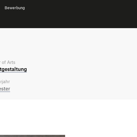
Bewerbung
 of Arts
­gestaltung
rjahr
ster