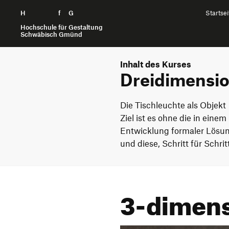
H
Zum Seiteninhalt springen
f
G
Startsei
Hochschule für Gestaltung
Schwäbisch Gmünd
Inhalt des Kurses
Dreidimensio
Die Tischleuchte als Objekt
Ziel ist es ohne die in einem 
Entwicklung formaler Lösu
und diese, Schritt für Schri
3-dimens