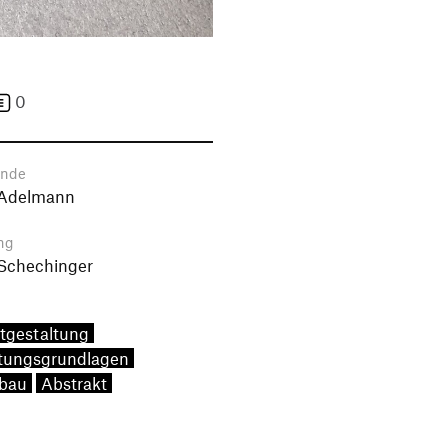
0
ende
Adelmann
ng
 Schechinger
tgestaltung
tungsgrundlagen
bau
Abstrakt