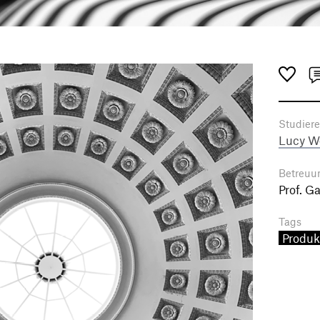
Studier
Lucy W
Betreuu
Prof. G
Tags
Produk