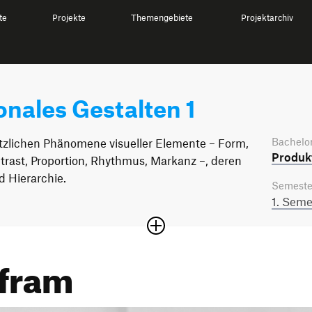
te
Projekte
Themengebiete
Projektarchiv
nales Gestalten 1
Bachelor
ätzlichen Phänomene visueller Elemente – Form,
Produkt
ntrast, Proportion, Rhythmus, Markanz –, deren
 Hierarchie.
Semeste
1. Seme
fram