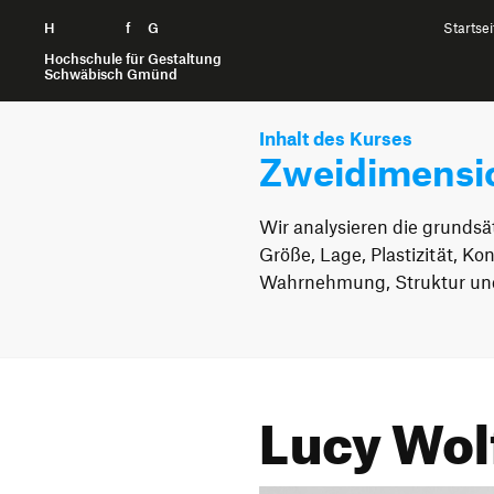
H
Zum Seiteninhalt springen
f
G
Startsei
Hochschule für Gestaltung
Schwäbisch Gmünd
Inhalt des Kurses
Zweidimensio
Wir analysieren die grunds
Größe, Lage, Plastizität, Ko
Wahrnehmung, Struktur und
Lucy Wol