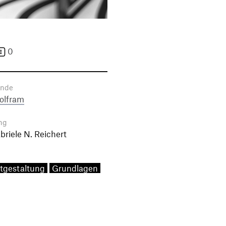
0
ende
olfram
ng
abriele N. Reichert
tgestaltung
Grundlagen