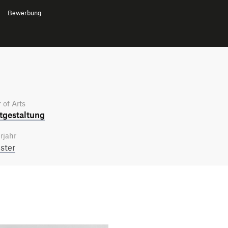
Bewerbung
 of Arts
­gestaltung
rjahr
ster