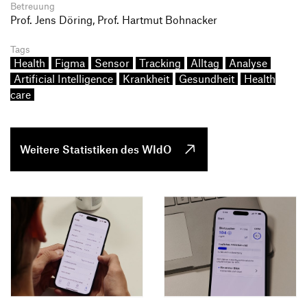
Betreuung
Prof. Jens Döring, Prof. Hartmut Bohnacker
Tags
Health
Figma
Sensor
Tracking
Alltag
Analyse
Artificial Intelligence
Krankheit
Gesundheit
Health
care
Weitere Statistiken des WIdO