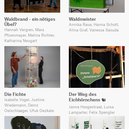
Waldbrand - ein nötiges
Waldmeister
Übel?
Annika Raue, Hanna Schott,
Hannah Vergien, Mara
Alina Graf, Vanessa Saouda
Pfizenmayer, Melina Richter,
Katharina Neugart
Die Fichte
Der Weg des
Isabelle Vogel, Justine
Eichhörnchens 🐿️
Wiedemann, Deniz
Janna Hoogestraat, Luisa
Oelschlaeger, Ufuk Oezkale
Lamparter, Felix Spengler