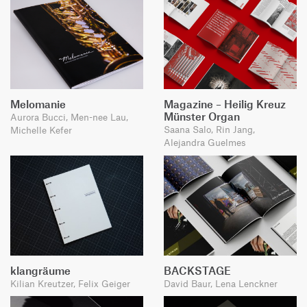
Melomanie
Magazine – Heilig Kreuz
Münster Organ
Aurora Bucci, Men-nee Lau,
Saana Salo, Rin Jang,
Michelle Kefer
Alejandra Guelmes
klangräume
BACKSTAGE
Kilian Kreutzer, Felix Geiger
David Baur, Lena Lenckner