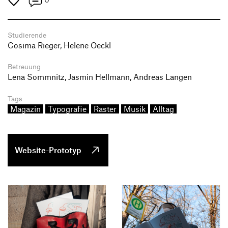
Studierende
Cosima Rieger, Helene Oeckl
Betreuung
Lena Sommnitz, Jasmin Hellmann, Andreas Langen
Tags
Magazin
Typografie
Raster
Musik
Alltag
Website-Prototyp