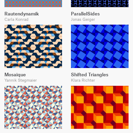
Rautendynamik
ParallelSides
Carla Konrad
Jonas Geiger
Mosaique
Shifted Triangles
Yannik Stegmaier
Klara Richter