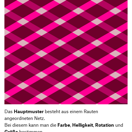
Das
Hauptmuster
besteht aus einem Rauten
angeordneten Netz.
Bei diesem kann man die
Farbe
,
Helligkeit
,
Rotation
und
Größe
bestimmen.