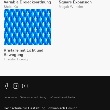
Variable Dreiecksordnung
Square Expansion
Shilei Xu
Magali Wilhelm
Kristalle mit Licht und
Bewegung
Theodor Hoenig
Facebook
Instagram
YouTube
Impressum
Datenschutzerklärung
Informationssicherheit
Hochschule für Gestaltung Schwäbisch Gmünd