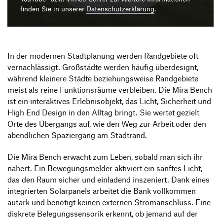
Produktgestaltung B.A.
Transfer und Kooperation
finden Sie in unserer
Datenschutzerklärung
.
Strategische Gestaltung M.A.
In der modernen Stadtplanung werden Randgebiete oft
vernachlässigt. Großstädte werden häufig überdesignt,
während kleinere Städte beziehungsweise Randgebiete
meist als reine Funktionsräume verbleiben. Die Mira Bench
ist ein interaktives Erlebnisobjekt, das Licht, Sicherheit und
High End Design in den Alltag bringt. Sie wertet gezielt
Orte des Übergangs auf, wie den Weg zur Arbeit oder den
abendlichen Spaziergang am Stadtrand.
Die Mira Bench erwacht zum Leben, sobald man sich ihr
nähert. Ein Bewegungsmelder aktiviert ein sanftes Licht,
das den Raum sicher und einladend inszeniert. Dank eines
integrierten Solarpanels arbeitet die Bank vollkommen
autark und benötigt keinen externen Stromanschluss. Eine
diskrete Belegungssensorik erkennt, ob jemand auf der