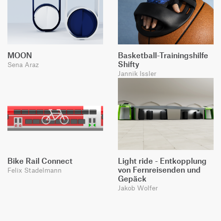
MOON
Basketball-Trainingshilfe
Shifty
Sena Araz
Jannik Issler
Bike Rail Connect
Light ride - Entkopplung
von Fernreisenden und
Felix Stadelmann
Gepäck
Jakob Wolfer