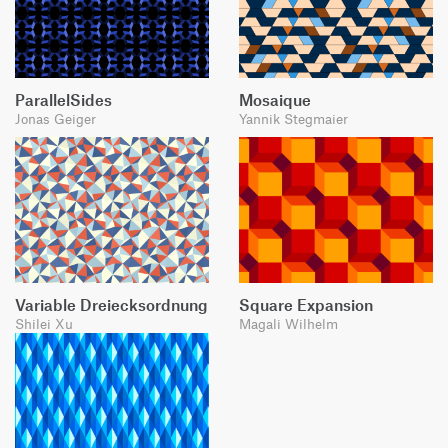
ParallelSides
Mosaique
Jonas Geiger
Yannik Stegmaier
Variable Dreiecksordnung
Square Expansion
Shilei Xu
Magali Wilhelm