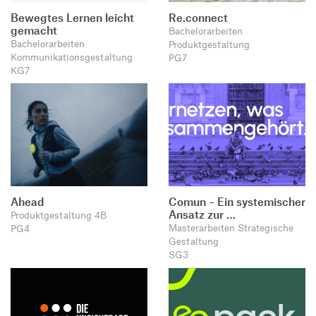
Bewegtes Lernen leicht
Re.connect
gemacht
Bachelorarbeiten
Bachelorarbeiten
Produktgestaltung
Kommunikationsgestaltung
PG7
KG7
Ahead
Comun – Ein systemischer
Ansatz zur …
Produktgestaltung 4B
Masterarbeiten Strategische
PG4
Gestaltung
SG3