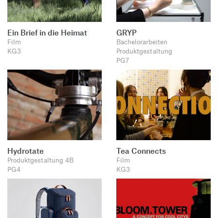
Ein Brief in die Heimat
GRYP
Film
Bachelorarbeiten
KG3
Produktgestaltung
PG7
Hydrotate
Tea Connects
Produktgestaltung 4B
Film
PG4
KG3