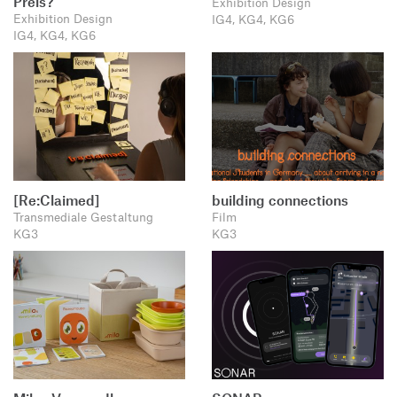
Preis?
Exhibition Design
Exhibition Design
IG4, KG4, KG6
IG4, KG4, KG6
[Re:Claimed]
building connections
Transmediale Gestaltung
Film
KG3
KG3