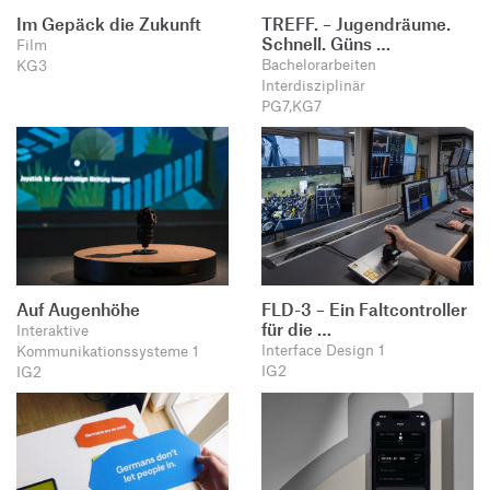
Im Gepäck die Zukunft
TREFF. – Jugendräume.
Schnell. Güns …
Film
Bachelorarbeiten
KG3
Interdisziplinär
PG7,KG7
Auf Augenhöhe
FLD-3 – Ein Faltcontroller
für die …
Interaktive
Interface Design 1
Kommunikationssysteme 1
IG2
IG2