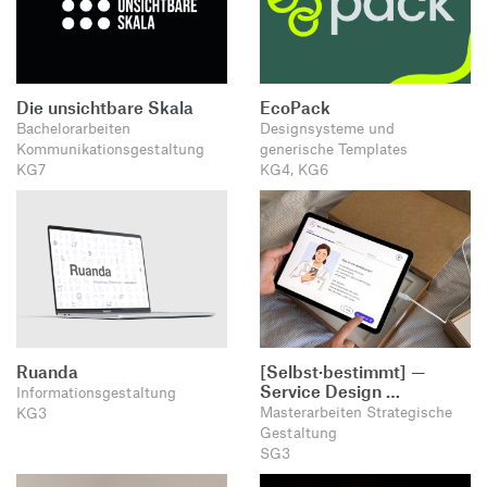
Die unsichtbare Skala
EcoPack
Bachelorarbeiten
Designsysteme und
Kommunikationsgestaltung
generische Templates
KG7
KG4, KG6
Ruanda
[Selbst·bestimmt] —
Service Design …
Informationsgestaltung
Masterarbeiten Strategische
KG3
Gestaltung
SG3