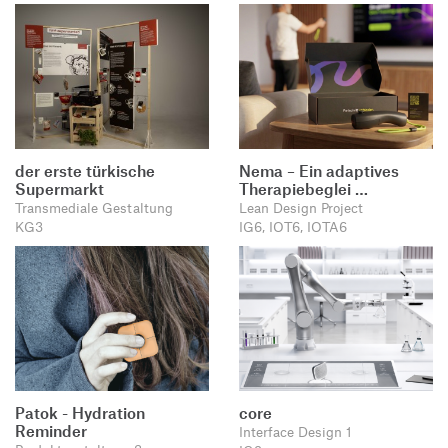
der erste türkische
Nema – Ein adaptives
Supermarkt
Therapiebeglei …
Transmediale Gestaltung
Lean Design Project
KG3
IG6, IOT6, IOTA6
Patok - Hydration
core
Reminder
Interface Design 1