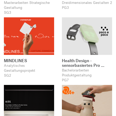
Masterarbeiten Strategische
Dreidimensionales Gestalten 2
Gestaltung
PG3
SG3
MINDLINES
Health Design -
sensorbasiertes Pro …
Analytisches
Bachelorarbeiten
Gestaltungsprojekt
Produktgestaltung
SG2
PG7