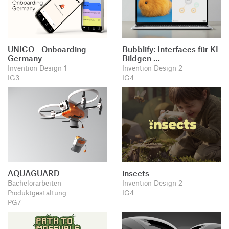
UNICO - Onboarding
Bubblify: Interfaces für KI-
Germany
Bildgen …
Invention Design 1
Invention Design 2
IG3
IG4
AQUAGUARD
insects
Bachelorarbeiten
Invention Design 2
Produktgestaltung
IG4
PG7