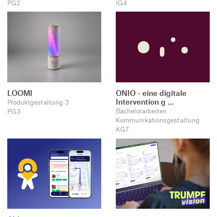
PG2
IG4
LOOMI
ONIO - eine digitale
Intervention g …
Produktgestaltung 3
Bachelorarbeiten
PG3
Kommunikationsgestaltung
KG7