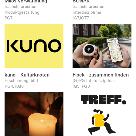
Milos Verwandlung
SONAR
Bachelorarbeiten
Bachelorarbeiten
Produktgestaltung
Interdisziplinär
PG7
IG7,IOT7
kuno – Kulturknoten
Flock - zusammen finden
Erscheinungsbild
IG/PG Interdisziplinär
KG4, KG6
IG3, PG3