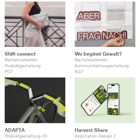
Shift connect
Wo beginnt Gewalt?
Bachelorarbeiten
Bachelorarbeiten
Produktgestaltung
Kommunikationsgestaltung
PG7
KG7
ADAPTA
Harvest Share
Produktgestaltung 2A
Application Design 2