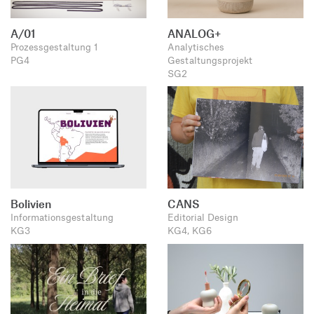
A/01
ANALOG+
Prozessgestaltung 1
Analytisches
PG4
Gestaltungsprojekt
SG2
Bolivien
CANS
Informationsgestaltung
Editorial Design
KG3
KG4, KG6