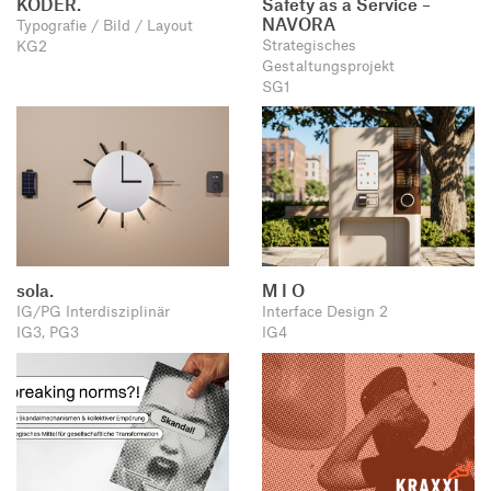
KÖDER.
Safety as a Service –
NAVORA
Typografie / Bild / Layout
Strategisches
KG2
Gestaltungsprojekt
SG1
sola.
M I O
IG/PG Interdisziplinär
Interface Design 2
IG3, PG3
IG4