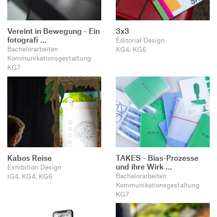
Vereint in Bewegung - Ein
3x3
fotografi …
Editorial Design
Bachelorarbeiten
KG4, KG6
Kommunikationsgestaltung
KG7
Kabos Reise
TAKES - Bias-Prozesse
und ihre Wirk …
Exhibition Design
Bachelorarbeiten
IG4, KG4, KG6
Kommunikationsgestaltung
KG7