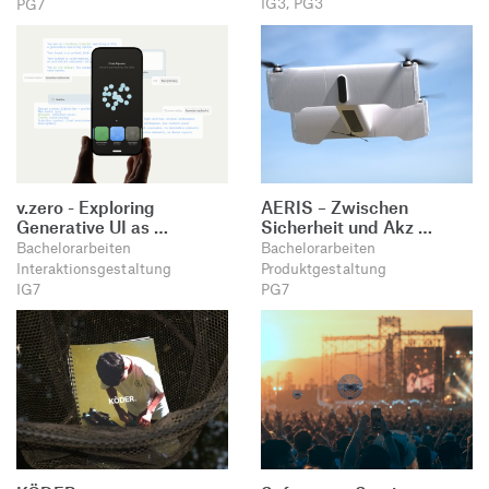
IG3, PG3
PG7
v.zero - Exploring
AERIS – Zwischen
Generative UI as …
Sicherheit und Akz …
Bachelorarbeiten
Bachelorarbeiten
Interaktionsgestaltung
Produktgestaltung
IG7
PG7