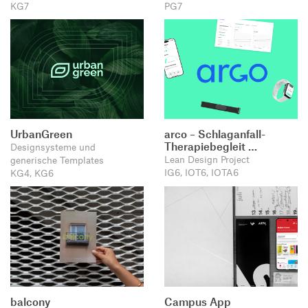
KG7
PG7
UrbanGreen
arco – Schlaganfall-
Therapiebegleit …
Designsysteme und
Lean Design Project
generische Templates
IG6, IOT6, IOTA6
KG4, KG6
balcony
Campus App