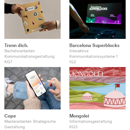
Trenn dich.
Barcelona Superblocks
Bachelorarbeiten
Interaktive
Kommunikationsgestaltung
Kommunikationssysteme 1
KG7
IG2
Cope
Mongolei
Masterarbeiten Strategische
Informationsgestaltung
Gestaltung
KG3