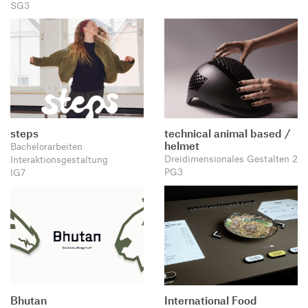
SG3
steps
technical animal based /
helmet
Bachelorarbeiten
Dreidimensionales Gestalten 2
Interaktionsgestaltung
PG3
IG7
Bhutan
International Food