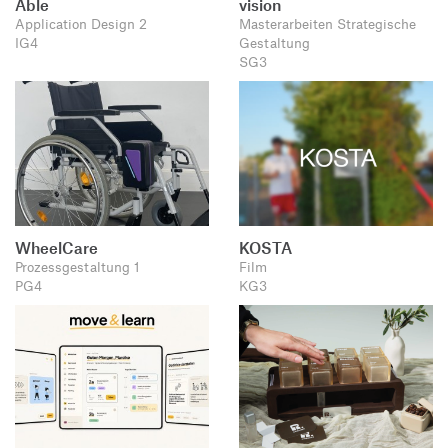
Able
vision
Application Design 2
Masterarbeiten Strategische
IG4
Gestaltung
SG3
WheelCare
KOSTA
Prozessgestaltung 1
Film
PG4
KG3