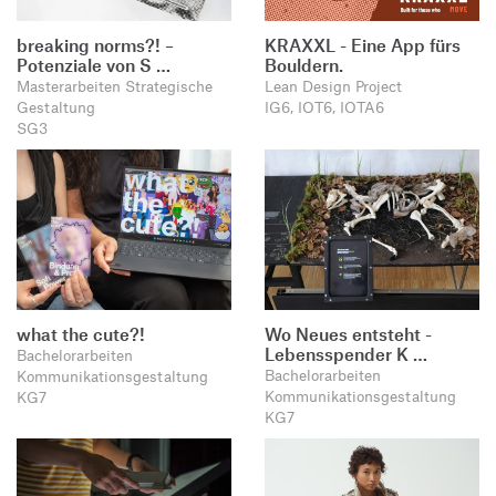
breaking norms?! –
KRAXXL - Eine App fürs
Potenziale von S …
Bouldern.
Masterarbeiten Strategische
Lean Design Project
Gestaltung
IG6, IOT6, IOTA6
SG3
what the cute?!
Wo Neues entsteht -
Lebensspender K …
Bachelorarbeiten
Bachelorarbeiten
Kommunikationsgestaltung
Kommunikationsgestaltung
KG7
KG7