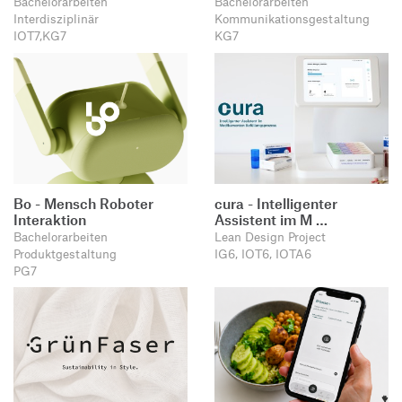
Bachelorarbeiten
Bachelorarbeiten
Produktgestaltung B.A.
Transfer und Kooperation
Interdisziplinär
Kommunikationsgestaltung
Strategische Gestaltung M.A.
IOT7,KG7
KG7
Bo - Mensch Roboter
cura - Intelligenter
Interaktion
Assistent im M …
Bachelorarbeiten
Lean Design Project
Produktgestaltung
IG6, IOT6, IOTA6
PG7