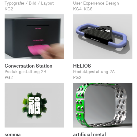
Typografie / Bild / Layout
User Experience Design
KG2
KG4, KG6
Conversation Station
HELIOS
Produktgestaltung 2B
Produktgestaltung 2A
PG2
PG2
somnia
artificial metal