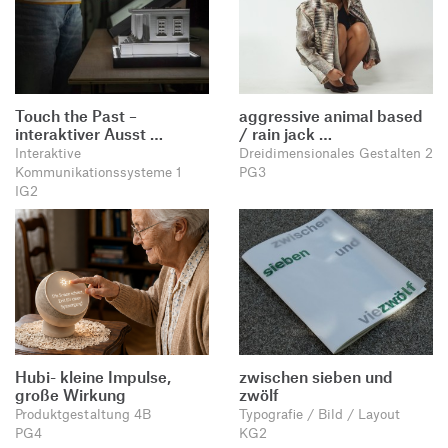
Touch the Past –
aggressive animal based
interaktiver Ausst …
/ rain jack …
Interaktive
Dreidimensionales Gestalten 2
Kommunikationssysteme 1
PG3
IG2
Hubi- kleine Impulse,
zwischen sieben und
große Wirkung
zwölf
Produktgestaltung 4B
Typografie / Bild / Layout
PG4
KG2