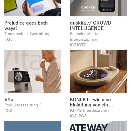
Prejudice goes both
quokka // CROWD
ways!
INTELLIGENCE
Transmediale Gestaltung
Bachelorarbeiten
KG3
Interdisziplinär
IG7,IOT7
V!ta
KONEKT - wie eine
Einladung von ein …
Produktgestaltung 3
IG/PG Interdisziplinär
PG3
IG3, PG3