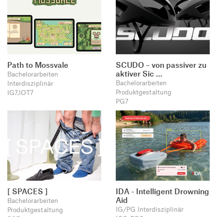
Path to Mossvale
SCUDO – von passiver zu
aktiver Sic …
Bachelorarbeiten
Bachelorarbeiten
Interdisziplinär
Produktgestaltung
IG7,IOT7
PG7
[ SPACES ]
IDA - Intelligent Drowning
Aid
Bachelorarbeiten
IG/PG Interdisziplinär
Produktgestaltung