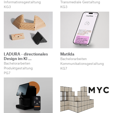
Informationsgestaltung
Transmediale Gestaltung
KG3
KG3
LADURA - directionales
Matilda
Design im Kl …
Bachelorarbeiten
Bachelorarbeiten
Kommunikationsgestaltung
Produktgestaltung
KG7
PG7