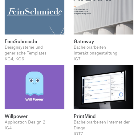
FeinSchmiede
Gateway
Designsysteme und
Bachelorarbeiten
generische Templates
Interaktionsgestaltung
KG4, KG6
IG7
Willpower
PrintMind
Application Design 2
Bachelorarbeiten Internet der
IG4
Dinge
IOT7