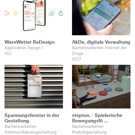
WarnWetter ReDesign
AkDe, digitale Verwaltung
Application Design 1
Bachelorarbeiten Internet der
IG3
Dinge
IOT7
Spannungsfenster in der
stepton. - Spielerische
Gestaltung
Bewegungsfö …
Bachelorarbeiten
Bachelorarbeiten
Kommunikationsgestaltung
Produktgestaltung