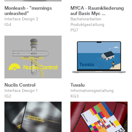
Monleash - "mornings
MYCA - Raumkliederung
unleashed"
auf Basis Myc …
Interface Design 2
Bachelorarbeiten
IG4
Produktgestaltung
PG7
Nuclis Control
Tuvalu
Interface Design 1
Informationsgestaltung
IG2
KG3