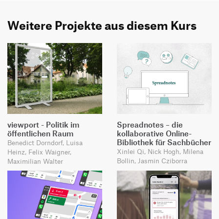
Weitere Projekte aus diesem Kurs
viewport - Politik im
Spreadnotes – die
öffentlichen Raum
kollaborative Online-
Bibliothek für Sachbücher
Benedict Dorndorf, Luisa
Xinlei Qi, Nick Hogh, Milena
Heinz, Felix Waigner,
Bollin, Jasmin Cziborra
Maximilian Walter