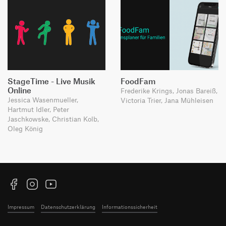
StageTime - Live Musik
FoodFam
Online
Frederike Krings, Jonas Bareiß,
Jessica Wasenmueller,
Victoria Trier, Jana Mühleisen
Hartmut Idler, Peter
Jaschkowske, Christian Kolb,
Oleg König
Facebook
Instagram
YouTube
Impressum
Datenschutzerklärung
Informationssicherheit