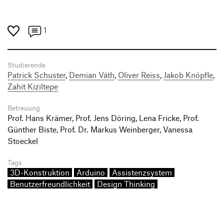
1
Studierende
Patrick Schuster
,
Demian Väth
,
Oliver Reiss
,
Jakob Knöpfle
,
Zahit Kiziltepe
Betreuung
Prof. Hans Krämer, Prof. Jens Döring, Lena Fricke, Prof.
Günther Biste, Prof. Dr. Markus Weinberger, Vanessa
Stoeckel
Tags
3D-Konstruktion
Arduino
Assistenzsystem
Benutzerfreundlichkeit
Design Thinking