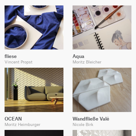
fliese
Aqua
Vincent Propst
Moritz Bleicher
OCEAN
Wandfließe Valė
Moritz Heimburger
Nicole Birk