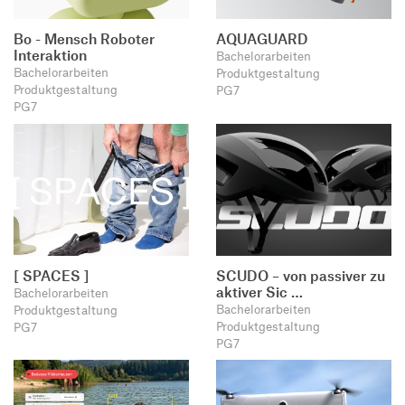
Produktgestaltung B.A.
Transfer und Kooperation
Strategische Gestaltung M.A.
Bo - Mensch Roboter
AQUAGUARD
Interaktion
Bachelorarbeiten
Bachelorarbeiten
Produktgestaltung
Produktgestaltung
PG7
PG7
[ SPACES ]
SCUDO – von passiver zu
aktiver Sic …
Bachelorarbeiten
Bachelorarbeiten
Produktgestaltung
Produktgestaltung
PG7
PG7