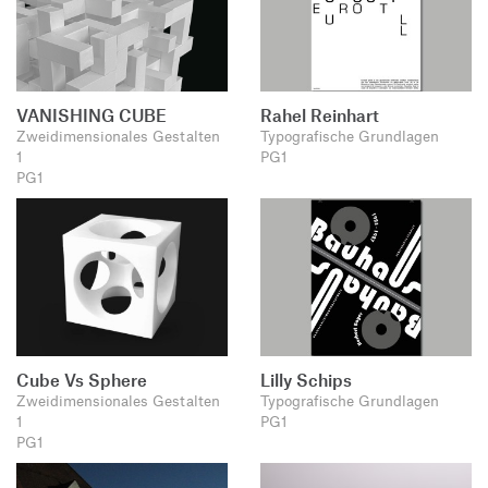
VANISHING CUBE
Rahel Reinhart
Zweidimensionales Gestalten
Typografische Grundlagen
1
PG1
PG1
Cube Vs Sphere
Lilly Schips
Zweidimensionales Gestalten
Typografische Grundlagen
1
PG1
PG1