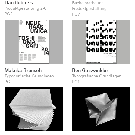
Handlebarss
Bachelorarbeiten
Produktgestaltung 2A
Produktgestaltung
PG2
PG7
Malaika Brunsch
Ben Gaiswinkler
Typografische Grundlagen
Typografische Grundlagen
PG1
PG1