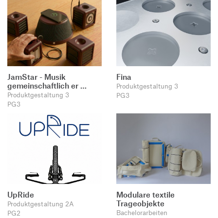
JamStar - Musik
Fina
gemeinschaftlich er …
Produktgestaltung 3
Produktgestaltung 3
PG3
PG3
UpRide
Modulare textile
Trageobjekte
Produktgestaltung 2A
Bachelorarbeiten
PG2