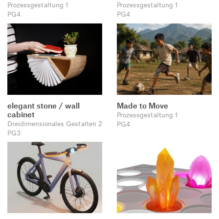
Prozessgestaltung 1
Prozessgestaltung 1
PG4
PG4
elegant stone / wall
Made to Move
cabinet
Prozessgestaltung 1
Dreidimensionales Gestalten 2
PG4
PG3