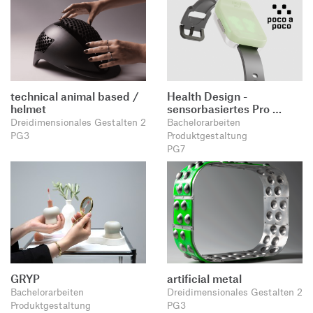
technical animal based /
Health Design -
helmet
sensorbasiertes Pro …
Dreidimensionales Gestalten 2
Bachelorarbeiten
PG3
Produktgestaltung
PG7
GRYP
artificial metal
Bachelorarbeiten
Dreidimensionales Gestalten 2
Produktgestaltung
PG3