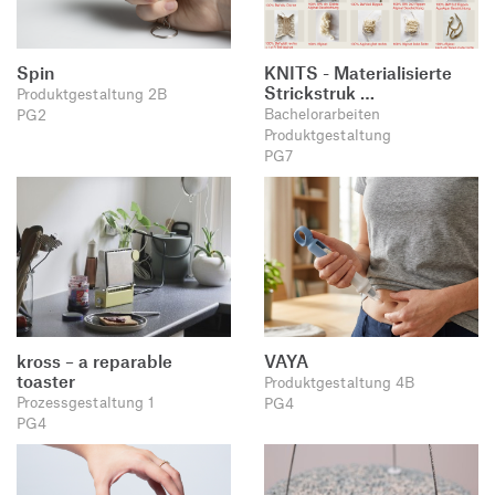
Spin
KNITS - Materialisierte
Strickstruk …
Produktgestaltung 2B
Bachelorarbeiten
PG2
Produktgestaltung
PG7
kross – a reparable
VAYA
toaster
Produktgestaltung 4B
Prozessgestaltung 1
PG4
PG4