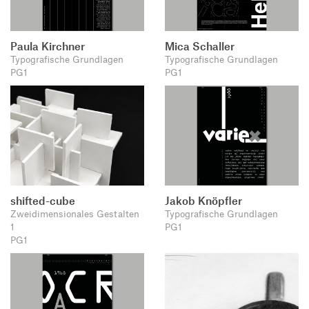
Paula Kirchner
Mica Schaller
Typografische Grundlagen
Typografische Grundlagen
PG1
PG1
shifted-cube
Jakob Knöpfler
Zweidimensionales Gestalten
Typografische Grundlagen
1
PG1
PG1