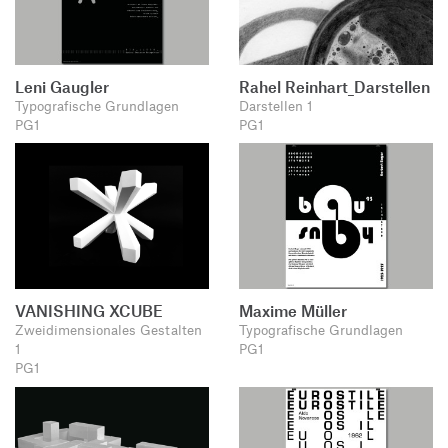
Leni Gaugler
Rahel Reinhart_Darstellen
Typografische Grundlagen
Darstellen 1
PG1
PG1
VANISHING XCUBE
Maxime Müller
Zweidimensionales Gestalten
Typografische Grundlagen
1
PG1
PG1