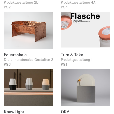
Produktgestaltung 2B
Produktgestaltung 4A
PG2
PG4
Feuerschale
Turn & Take
Dreidimensionales Gestalten 2
Produktgestaltung 1
PG3
PG1
KnowLight
ORA