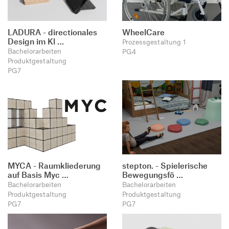
LADURA - directionales
WheelCare
Design im Kl …
Prozessgestaltung 1
Bachelorarbeiten
PG4
Produktgestaltung
PG7
MYCA - Raumkliederung
stepton. - Spielerische
auf Basis Myc …
Bewegungsfö …
Bachelorarbeiten
Bachelorarbeiten
Produktgestaltung
Produktgestaltung
PG7
PG7