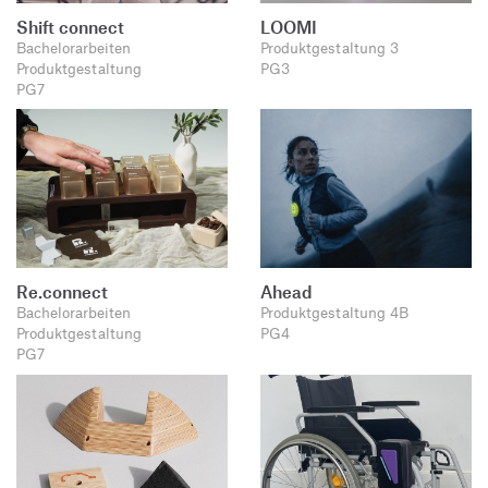
Shift connect
LOOMI
Bachelorarbeiten
Produktgestaltung 3
Produktgestaltung
PG3
PG7
Re.connect
Ahead
Bachelorarbeiten
Produktgestaltung 4B
Produktgestaltung
PG4
PG7