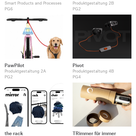
Smart Products and Processes
Produktgestaltung 2B
PG6
PG2
PawPilot
Pivot
Produktgestaltung 2A
Produktgestaltung 4B
PG2
PG4
the rack
TRimmer für immer