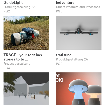
GuideLight
ledventure
Produktgestaltung 2A
Smart Products and Processes
PG2
PG6
TRACE - your tent has
trail tune
stories to te …
Produktgestaltung 2A
Prozessgestaltung 1
PG2
PG4