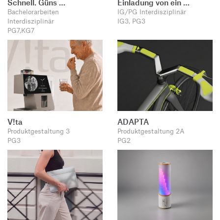
Schnell. Güns …
Einladung von ein …
Bachelorarbeiten
IG/PG Interdisziplinär
Interdisziplinär
IG3, PG3
PG7,KG7
V!ta
ADAPTA
Produktgestaltung 3
Produktgestaltung 2A
PG3
PG2