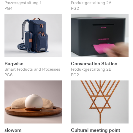
Prozessgestaltung 1
Produktgestaltung 2A
PG4
PG2
Bagwise
Conversation Station
Smart Products and Processes
Produktgestaltung 2B
PG6
PG2
slowom
Cultural meeting point