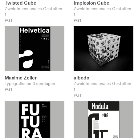
Twisted Cube
Implosion Cube
Zweidimensionales Gestalten
Zweidimensionales Gestalten
1
1
PG1
PG1
Maxime Zeller
albedo
Typografische Grundlagen
Zweidimensionales Gestalten
PG1
1
PG1