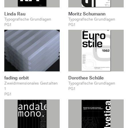
Linda Rau
Moritz Schumann
Typografische Grundlagen
Typografische Grundlagen
PG1
PG1
fading orbit
Dorothee Schüle
Zweidimensionales Gestalten
Typografische Grundlagen
1
PG1
PG1