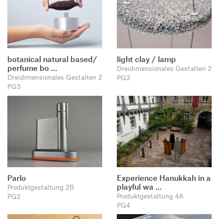
botanical natural based/
light clay / lamp
perfume bo …
Dreidimensionales Gestalten 2
Dreidimensionales Gestalten 2
PG3
PG3
Parlo
Experience Hanukkah in a
playful wa …
Produktgestaltung 2B
Produktgestaltung 4A
PG2
PG4