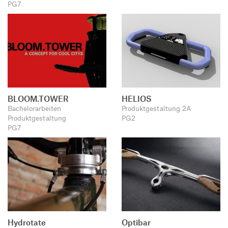
PG7
BLOOM.TOWER
HELIOS
Bachelorarbeiten
Produktgestaltung 2A
Produktgestaltung
PG2
PG7
Hydrotate
Optibar