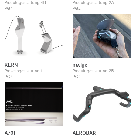
Produktgestaltung 4B
Produktgestaltung 2A
PG4
PG2
KERN
navigo
Prozessgestaltung 1
Produktgestaltung 2B
PG4
PG2
A/01
AEROBAR