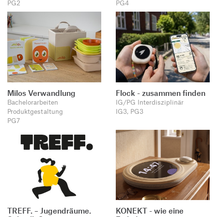
PG2
PG4
Milos Verwandlung
Flock - zusammen finden
Bachelorarbeiten
IG/PG Interdisziplinär
Produktgestaltung
IG3, PG3
PG7
TREFF. – Jugendräume.
KONEKT - wie eine