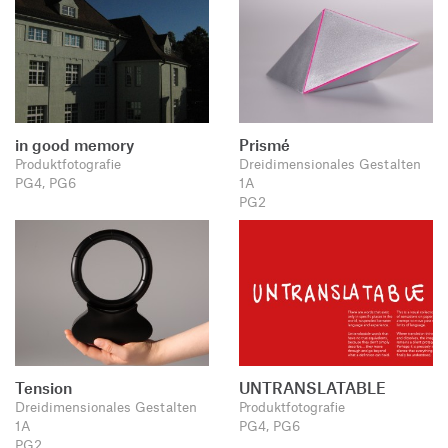
in good memory
Prismé
Produktfotografie
Dreidimensionales Gestalten
PG4, PG6
1A
PG2
Tension
UNTRANSLATABLE
Dreidimensionales Gestalten
Produktfotografie
1A
PG4, PG6
PG2