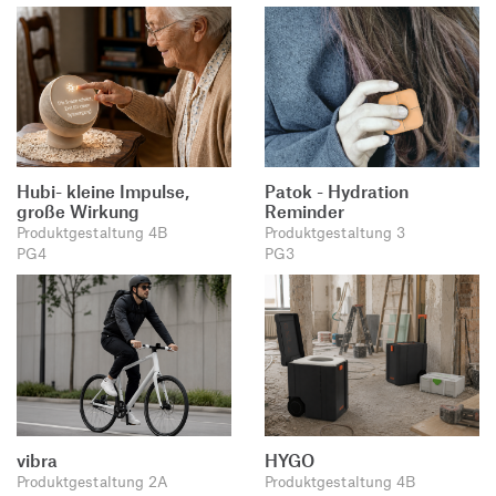
Hubi- kleine Impulse,
Patok - Hydration
große Wirkung
Reminder
Produktgestaltung 4B
Produktgestaltung 3
PG4
PG3
vibra
HYGO
Produktgestaltung 2A
Produktgestaltung 4B