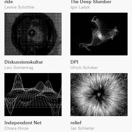
ride
The Deep Slumber
Leonie Schüttler
Igor Ladyk
Diskussionskultur
DPI
Levi Sonnentag
Ulrich Schober
Independent Net
relief
Chiara Hinze
Jan Schleiter