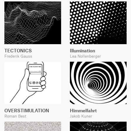
TECTONICS
Illumination
Frederik Gauss
Lea Nollenberger
OVERSTIMULATION
Himmelfahrt
Roman Best
Jakob Kuner