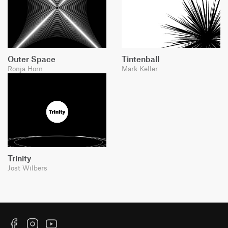
Outer Space
Tintenball
Ronja Horn
Mark Keller
Trinity
Jost Wilbers
Facebook
Instagram
YouTube