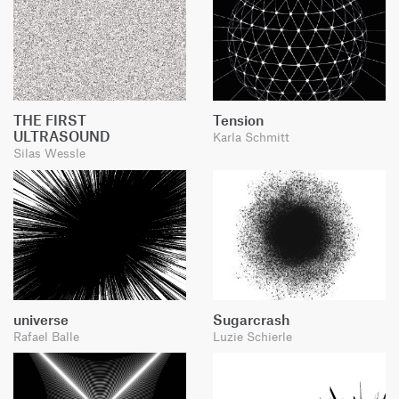
THE FIRST
Tension
ULTRASOUND
Karla Schmitt
Silas Wessle
universe
Sugarcrash
Rafael Balle
Luzie Schierle