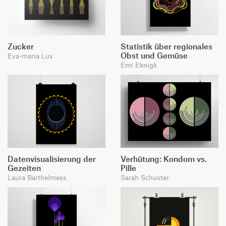
Zucker
Statistik über regionales
Obst und Gemüse
Eva-maria Lux
Emi Eknigk
Datenvisualisierung der
Verhütung: Kondom vs.
Gezeiten
Pille
Laura Barthelmess
Sarah Schuster