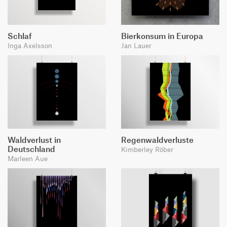
Schlaf
Bierkonsum in Europa
Inga Axelsson
Jan Lauer
Waldverlust in
Regenwaldverluste
Deutschland
Kimberley Röber
Marleen Aue