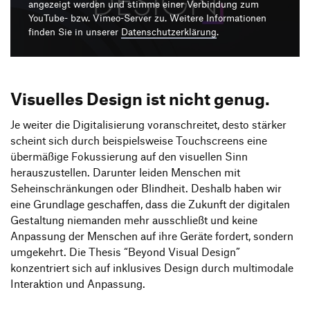
Produktgestaltung B.A.
angezeigt werden und stimme einer Verbindung zum
Transfer und Kooperation
YouTube- bzw. Vimeo-Server zu. Weitere Informationen
Strategische Gestaltung M.A.
finden Sie in unserer
Datenschutzerklärung
.
Visuelles Design ist nicht genug.
Je weiter die Digitalisierung voranschreitet, desto stärker
scheint sich durch beispielsweise Touchscreens eine
übermäßige Fokussierung auf den visuellen Sinn
herauszustellen. Darunter leiden Menschen mit
Seheinschränkungen oder Blindheit. Deshalb haben wir
eine Grundlage geschaffen, dass die Zukunft der digitalen
Gestaltung niemanden mehr ausschließt und keine
Anpassung der Menschen auf ihre Geräte fordert, sondern
umgekehrt. Die Thesis “Beyond Visual Design”
konzentriert sich auf inklusives Design durch multimodale
Interaktion und Anpassung.