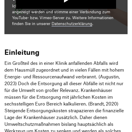
Produktgestaltung B.A.
Transfer und Kooperation
Ich bin damit einverstanden, dass mir die Medieninhalte
Strategische Gestaltung M.A.
angezeigt werden und stimme einer Verbindung zum
YouTube- bzw. Vimeo-Server zu. Weitere Informationen
finden Sie in unserer
Datenschutzerklärung
.
Einleitung
Ein Großteil des in einer Klinik anfallenden Abfalls wird
dem Hausmüll zugeordnet und in vielen Fällen mit hohem
Energie- und Ressourcenaufwand verbrannt. (Augustin,
2023) Doch die Entsorgung all dieser Abfälle ist nicht nur
für die Umwelt von großer Relevanz. Krankenhäuser
müssen für die Entsorgung mit jährlichen Kosten im
sechsstelligen Euro Bereich kalkulieren. (Brandt, 2020)
Steigende Entsorgungskosten strapazieren die finanzielle
Lage der Krankenhäuser zusätzlich. Daher dienen
Umweltschutzmaßnahmen bislang hauptsächlich als
Werkzeug um Kosten zu senken und werden als solches