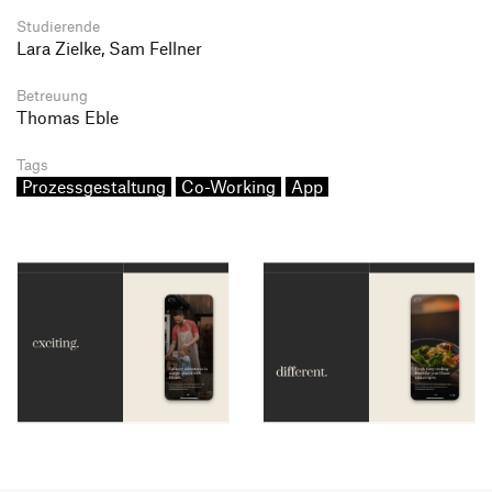
Studierende
Lara Zielke, Sam Fellner
Betreuung
Thomas Eble
Tags
Prozessgestaltung
Co-Working
App