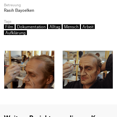
Betreuung
Rasih Bayoelken
Tags
Film
Dokumentation
Alltag
Mensch
Arbeit
Aufklärung