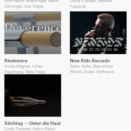
Ann-Katrin Moehringer, Marie
Oscar Collado, Melanie
Deininger, Jule Vogler
Figueroa
Révérence
New Kids Records
Anika Wagner, Julian
Robin Jerke, Maximilian
Vogelsang, Nele Trapp
Pfandl, Aileen Hoffmann
Stichtag — Unter die Haut
Linda Fesseler, Katrin Baierl