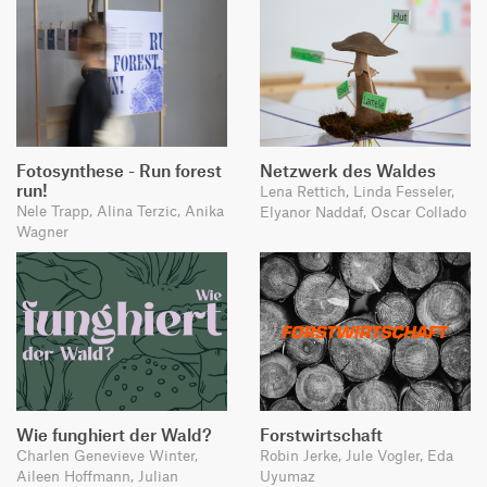
Fotosynthese - Run forest
Netzwerk des Waldes
run!
Lena Rettich, Linda Fesseler,
Nele Trapp, Alina Terzic, Anika
Elyanor Naddaf, Oscar Collado
Wagner
Wie funghiert der Wald?
Forstwirtschaft
Charlen Genevieve Winter,
Robin Jerke, Jule Vogler, Eda
Aileen Hoffmann, Julian
Uyumaz