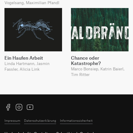
Vogelsang, Maximilian Pfandl
Ein Haufen Arbeit
Chance oder
Katastrophe?
Linda Hartmann, Jasmin
Marco Bonsiep, Katrin Baierl,
Fassler, Alicia Link
Tim Ritter
Facebook
Instagram
YouTube
Impressum
Datenschutzerklärung
Informationssicherheit