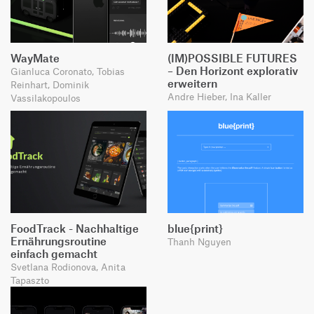
WayMate
(IM)POSSIBLE FUTURES
– Den Horizont explorativ
Gianluca Coronato, Tobias
erweitern
Reinhart, Dominik
Andre Hieber, Ina Kaller
Vassilakopoulos
FoodTrack - Nachhaltige
blue{print}
Ernährungsroutine
Thanh Nguyen
einfach gemacht
Svetlana Rodionova, Anita
Tapaszto