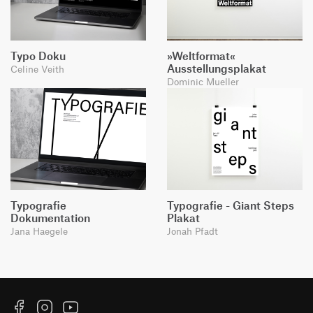
Typo Doku
»Weltformat«
Ausstellungsplakat
Celine Veith
Dominic Mueller
Typografie
Typografie - Giant Steps
Dokumentation
Plakat
Jana Haegele
Jonah Pfadt
Facebook
Instagram
YouTube