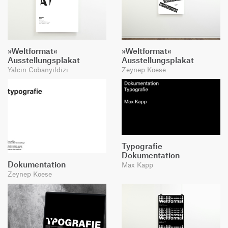
»Weltformat«
»Weltformat«
Ausstellungsplakat
Ausstellungsplakat
Yalcin Cobanyildizi
Zeynep Koese
Typografie
Dokumentation
Dokumentation
Max Kapp
Zeynep Koese