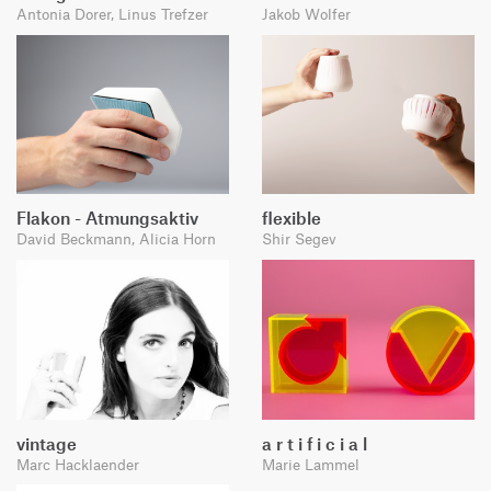
Antonia Dorer, Linus Trefzer
Jakob Wolfer
Flakon - Atmungsaktiv
flexible
David Beckmann, Alicia Horn
Shir Segev
vintage
a r t i f i c i a l
Marc Hacklaender
Marie Lammel