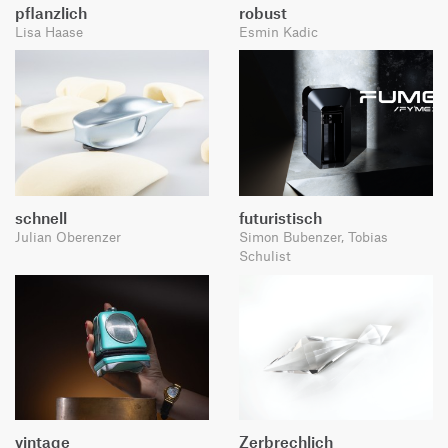
pflanzlich
robust
Lisa Haase
Esmin Kadic
schnell
futuristisch
Julian Oberenzer
Simon Bubenzer, Tobias
Schulist
vintage
Zerbrechlich