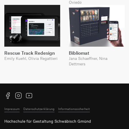
Oviedo
Rescue Track Redesign
Bibliomat
Emily Kuehl, Olivia Regattieri
Jana Schaeffner, Nina
Dettmers
Facebook
Instagram
YouTube
Impressum
Datenschutzerklärung
Informationssicherheit
Hochschule für Gestaltung Schwäbisch Gmünd