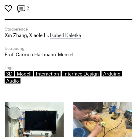
3
Studierende
Xin Zhang, Xiaole Li,
Isabell Kaletka
Betreuung
Prof. Carmen Hartmann-Menzel
Tags
3D
Modell
Interaction
Interface Design
Arduino
Audio