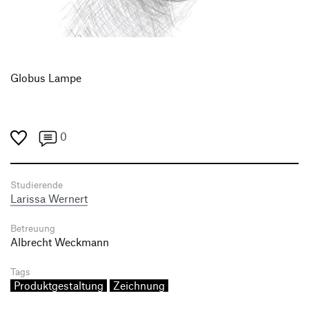
Produktgestaltung B.A.
Transfer und Kooperation
Strategische Gestaltung M.A.
Globus Lampe
0
Studierende
Larissa Wernert
Betreuung
Albrecht Weckmann
Tags
Produktgestaltung
Zeichnung