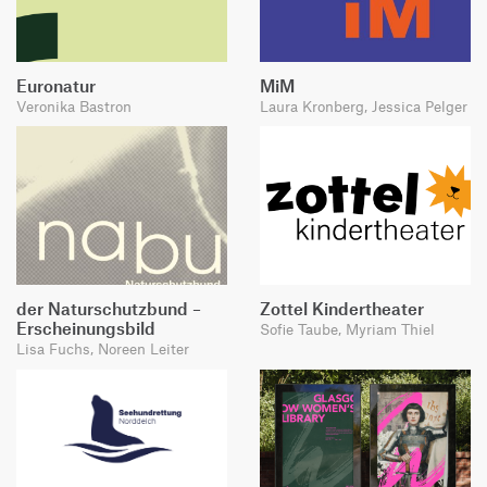
Euronatur
MiM
Veronika Bastron
Laura Kronberg, Jessica Pelger
der Naturschutzbund –
Zottel Kindertheater
Erscheinungsbild
Sofie Taube, Myriam Thiel
Lisa Fuchs, Noreen Leiter