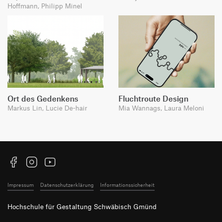
Hoffmann, Philipp Minel
Ort des Gedenkens
Fluchtroute Design
Markus Lin, Lucie De-hair
Mia Wannags, Laura Meloni
Facebook
Instagram
YouTube
Impressum
Datenschutzerklärung
Informationssicherheit
Hochschule für Gestaltung Schwäbisch Gmünd