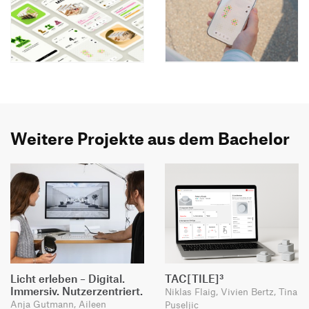
Weitere Projekte aus dem Bachelor
Licht erleben – Digital.
TAC[TILE]³
Immersiv. Nutzerzentriert.
Niklas Flaig, Vivien Bertz, Tina
Anja Gutmann, Aileen
Puseljic