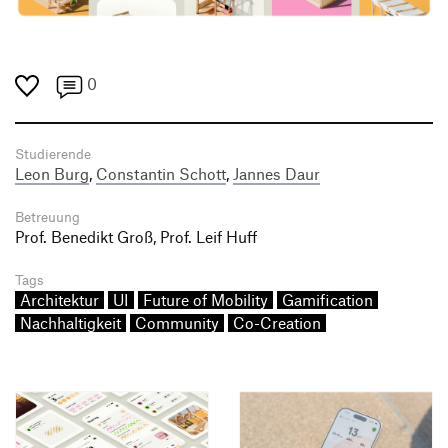
0
Studierende
Leon Burg
,
Constantin Schott
,
Jannes Daur
Betreuung
Prof. Benedikt Groß, Prof. Leif Huff
Tags
Architektur
UI
Future of Mobility
Gamification
Nachhaltigkeit
Community
Co-Creation