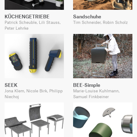
KÜCHENGETRIEBE
Sandschuhe
Patrick Scheuble, Lili Stauss,
Tim Schneider, Robin Scholz
Peter Lehrke
SEEK
BEE-Simple
Jona Klem, Nicole Birk, Philipp
Marie-Louise Kuhlmann,
Niechoj
Samuel Finkbeiner