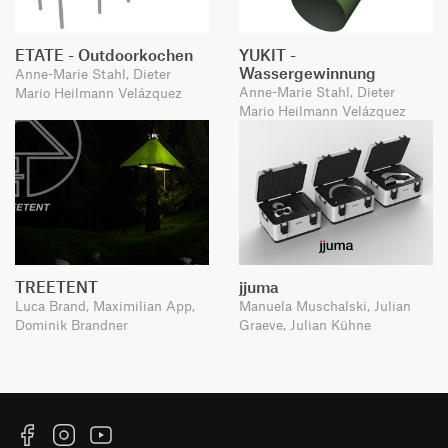
ETATE - Outdoorkochen
YUKIT -
Wassergewinnung
Anne-Marie Stahl, Dieter
Anne-Marie Stahl, Dieter
Mario Heilmann Velázquez
Mario Heilmann Velázquez
TREETENT
jjuma
Luca Brand, Maximilian App,
Manuela Muschalski, Julian
Dominik Brandner
Graeve, Julian Kühne
Facebook
Instagram
YouTube