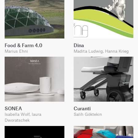
Food & Farm 4.0
Dina
Marius Ehni
Madita Ludwig, Hanna Krieg
SONEA
Curanti
Isabella Wolf, laura
Salih Göktekin
Dworatschek