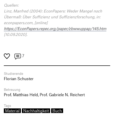
Quellen:
Linz, Manfred (2004): EconPapers: Weder Mangel noch
Übermaß: Über Suffizienz und Suffizienzforschung, in:
econpapers.com, [online]
https://EconPapers.repec.org/paper/zbwwuppap/145.htm
[10.09.2020].
7
Studierende
Florian Schuster
Betreuung
Prof. Matthias Held, Prof. Gabriele N. Reichert
Tags
Material
Nachhaltigkeit
Buch