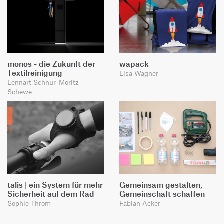
monos - die Zukunft der
wapack
Textilreinigung
Lisa Wagner
Lennart Schnur, Moritz
Schewe
talis | ein System für mehr
Gemeinsam gestalten,
Sicherheit auf dem Rad
Gemeinschaft schaffen
Sophie Throm
Fabian Acker