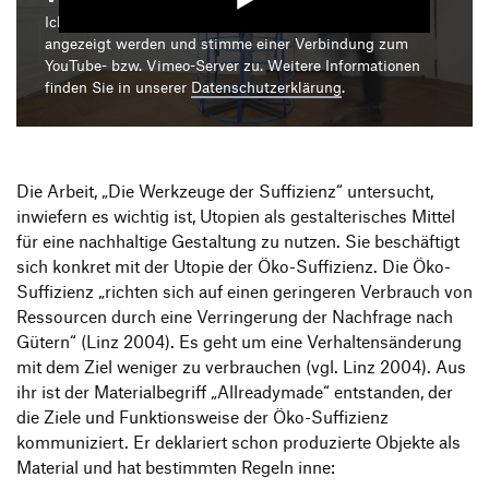
Produktgestaltung B.A.
Transfer und Kooperation
Ich bin damit einverstanden, dass mir die Medieninhalte
Strategische Gestaltung M.A.
angezeigt werden und stimme einer Verbindung zum
YouTube- bzw. Vimeo-Server zu. Weitere Informationen
finden Sie in unserer
Datenschutzerklärung
.
Die Arbeit, „Die Werkzeuge der Suffizienz“ untersucht,
inwiefern es wichtig ist, Utopien als gestalterisches Mittel
für eine nachhaltige Gestaltung zu nutzen. Sie beschäftigt
sich konkret mit der Utopie der Öko-Suffizienz. Die Öko-
Suffizienz „richten sich auf einen geringeren Verbrauch von
Ressourcen durch eine Verringerung der Nachfrage nach
Gütern“ (Linz 2004). Es geht um eine Verhaltensänderung
mit dem Ziel weniger zu verbrauchen (vgl. Linz 2004). Aus
ihr ist der Materialbegriff „Allreadymade“ entstanden, der
die Ziele und Funktionsweise der Öko-Suffizienz
kommuniziert. Er deklariert schon produzierte Objekte als
Material und hat bestimmten Regeln inne: