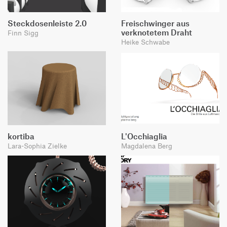
Steckdosenleiste 2.0
Freischwinger aus
verknotetem Draht
Finn Sigg
Heike Schwabe
kortiba
L'Occhiaglia
Lara-Sophia Zielke
Magdalena Berg