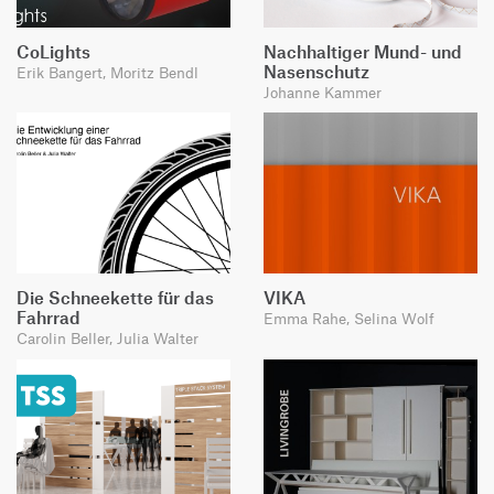
CoLights
Nachhaltiger Mund- und
Nasenschutz
Erik Bangert, Moritz Bendl
Johanne Kammer
Die Schneekette für das
VIKA
Fahrrad
Emma Rahe, Selina Wolf
Carolin Beller, Julia Walter