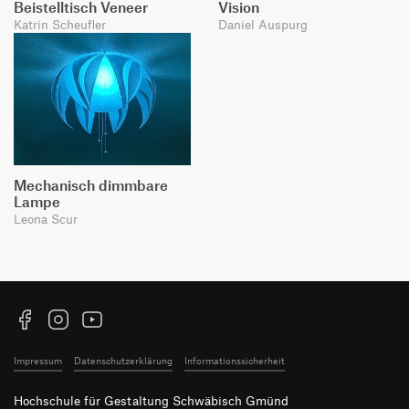
Beistelltisch Veneer
Vision
Katrin Scheufler
Daniel Auspurg
Mechanisch dimmbare
Lampe
Leona Scur
Facebook
Instagram
YouTube
Impressum
Datenschutzerklärung
Informationssicherheit
Hochschule für Gestaltung Schwäbisch Gmünd