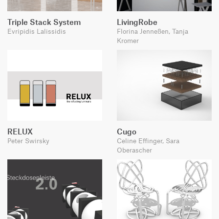
Triple Stack System
LivingRobe
Evripidis Lalissidis
Florina Jenneßen, Tanja
Kromer
RELUX
Cugo
Peter Swirsky
Celine Effinger, Sara
Oberascher