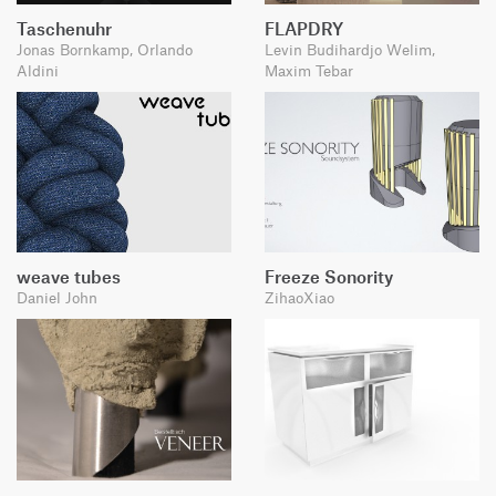
Taschenuhr
FLAPDRY
Jonas Bornkamp, Orlando
Levin Budihardjo Welim,
Aldini
Maxim Tebar
weave tubes
Freeze Sonority
Daniel John
ZihaoXiao