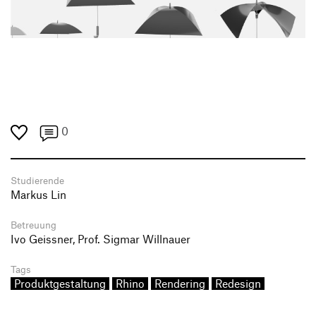
Produktgestaltung B.A.
Transfer und Kooperation
Strategische Gestaltung M.A.
0
Studierende
Markus Lin
Betreuung
Ivo Geissner, Prof. Sigmar Willnauer
Tags
Produktgestaltung
Rhino
Rendering
Redesign