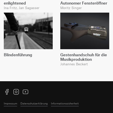
enlightened
Autonomer Fensteröffner
Ina Fritz, Jan Sagasser
Moritz Singer
Blindenführung
Gestenhandschuh für die
Musikproduktion
Johannes Beckert
Facebook
Instagram
YouTube
Impressum
Datenschutzerklärung
Informationssicherheit