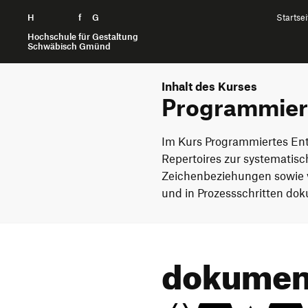
H
Zum Seiteninhalt springen
f
G
Startsei
Hochschule für Gestaltung
Schwäbisch Gmünd
Inhalt des Kurses
Programmiert
Im Kurs Programmiertes Ent
Repertoires zur systematisc
Zeichenbeziehungen sowie 
und in Prozessschritten dok
dokument