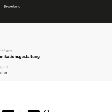
Bewerbung
 of Arts
ikations­gestaltung
rjahr
ster