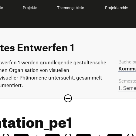
te
Projekte
Themengebiete
Projektarchiv
es Entwerfen 1
Bachelor
werfen 1 werden grundlegende gestalterische
Kommun
hen Organisation von visuellen
visueller Phänomene untersucht, gesammelt
Semeste
umentiert.
1. Seme
ation_pe1