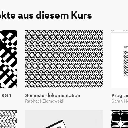
ekte aus diesem Kurs
 KG 1
Semesterdokumentation
Progra
Raphael Ziemowski
Sarah H