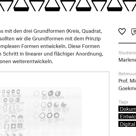
s mit den drei Grundformen (Kreis, Quadrat,
 sollten wir die Grundformen mit dem Prinzip
komplexen Formen entwickeln. Diese Formen
Studier
 Schritt in linearer und flächiger Anordnung,
Marlene
onen weiterentwickeln.
Betreuu
Prof. M
Goekm
Tags
Dokum
Entwic
Digital