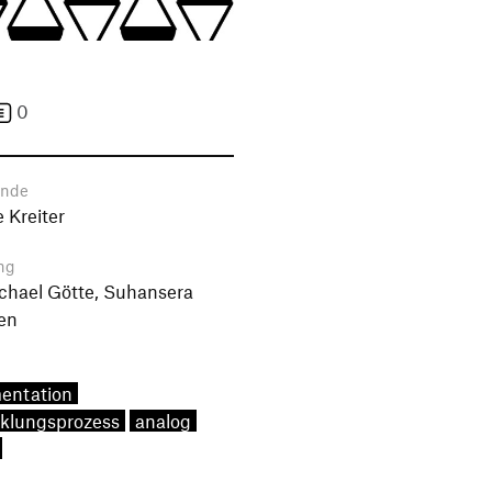
0
ende
 Kreiter
ng
ichael Götte, Suhansera
en
entation
klungsprozess
analog