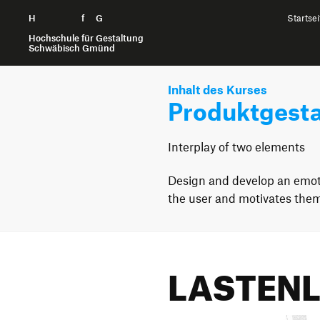
H
Zum Seiteninhalt springen
f
G
Startsei
Hochschule für Gestaltung
Schwäbisch Gmünd
Inhalt des Kurses
Produktgesta
Interplay of two elements
Design and develop an emoti
the user and motivates them t
LASTEN