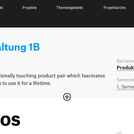
te
Projekte
Themengebiete
Projektarchiv
ltung 1B
Bachelor
Produkt
onally touching product pair which fascinates
Semeste
o use it for a lifetime.
1. Seme
LOS