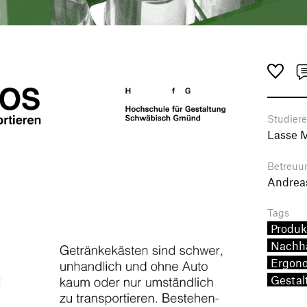
Studier
Lasse 
Betreuu
Andrea
Tags
Produk
Nachha
Ergon
Gestal