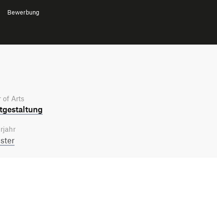
Bewerbung
 of Arts
­gestaltung
rjahr
ster