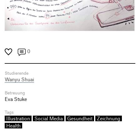
0
Studierende
Wanyu Shuai
Betreuung
Eva Stuke
Tags
Illustration
Social Media
Gesundheit
Zeichnung
Health