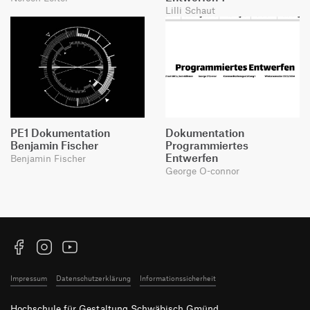
Lilli Schaut
PE1 Dokumentation
Dokumentation
Benjamin Fischer
Programmiertes
Entwerfen
Benjamin Fischer
George O-connor
Facebook
Instagram
YouTube
Impressum
Datenschutzerklärung
Informationssicherheit
Hochschule für Gestaltung Schwäbisch Gmünd