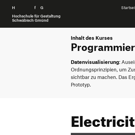
H
Zum Seiteninhalt springen
f
G
Startsei
Hochschule für Gestaltung
Schwäbisch Gmünd
Inhalt des Kurses
Programmier
Datenvisualisierung
: Ause
Ordnungsprinzipien, um Z
sichtbar zu machen. Das Erg
Prototyp.
Electrici