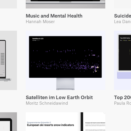
Music and Mental Health
Suicide
Hannah Moser
Lea Dan
Satelliten im Low Earth Orbit
Top 20
Moritz Schneidawind
Paula R