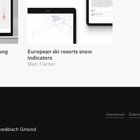
rung
European ski resorts snow
indicators
Marc Fischer
Impressum
Datens
chwäbisch Gmünd