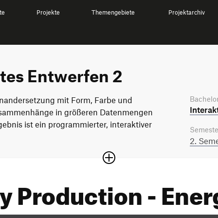
te
Projekte
Themengebiete
Projektarchiv
tes Entwerfen 2
Bachelor
inandersetzung mit Form, Farbe und
Interak
usammenhänge in größeren Datenmengen
ebnis ist ein programmierter, interaktiver
Semeste
2. Seme
ty Production - Ene