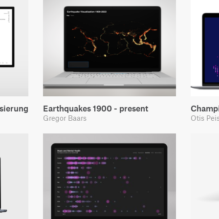
isierung
Earthquakes 1900 - present
Champi
Gregor Baars
Otis Pei