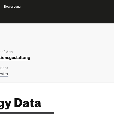
Bewerbung
 of Arts
tions­gestaltung
rjahr
ster
rgy Data