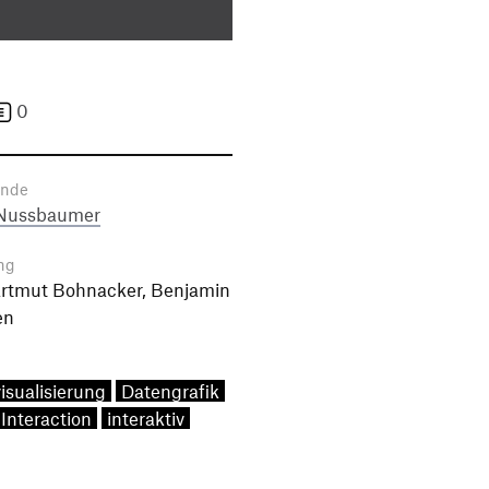
0
ende
 Nussbaumer
ng
artmut Bohnacker, Benjamin
en
isualisierung
Datengrafik
Interaction
interaktiv