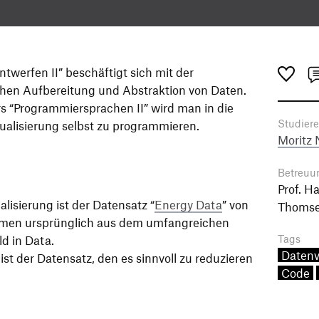
twerfen II” beschäftigt sich mit der
chen Aufbereitung und Abstraktion von Daten.
s “Programmiersprachen II” wird man in die
Studier
sualisierung selbst zu programmieren.
Moritz
Betreuu
Prof. H
lisierung ist der Datensatz “
Energy Data
” von
Thoms
men ursprünglich aus dem umfangreichen
Tags
d in Data.
Datenv
t der Datensatz, den es sinnvoll zu reduzieren
Code