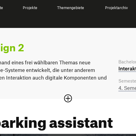
te
Projekte
Themengebiete
Projektarchiv
ign 2
Bachelor
hand eines frei wählbaren Themas neue
Interak
ce-Systeme entwickelt, die unter anderem
n Interaktion auch digitale Komponenten und
Semeste
4. Seme
arking assistant