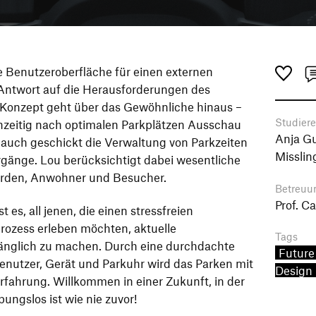
re Benutzeroberfläche für einen externen
 Antwort auf die Herausforderungen des
 Konzept geht über das Gewöhnliche hinaus –
Studier
ühzeitig nach optimalen Parkplätzen Ausschau
Anja Gu
t auch geschickt die Verwaltung von Parkzeiten
Misslin
rgänge. Lou berücksichtigt dabei wesentliche
örden, Anwohner und Besucher.
Betreuu
Prof. 
t es, all jenen, die einen stressfreien
rozess erleben möchten, aktuelle
Tags
änglich zu machen. Durch eine durchdachte
Future
utzer, Gerät und Parkuhr wird das Parken mit
Design
fahrung. Willkommen in einer Zukunft, in der
ungslos ist wie nie zuvor!