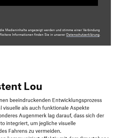
r die Medieninhalte angezeigt werden und stimme einer Verbindung
eitere Informationen finden Sie in unserer
Datenschutzerklärung
.
stent Lou
inen beeindruckenden Entwicklungsprozess
 visuelle als auch funktionale Aspekte
onderes Augenmerk lag darauf, dass sich der
o integriert, um jegliche visuelle
des Fahrens zu vermeiden.