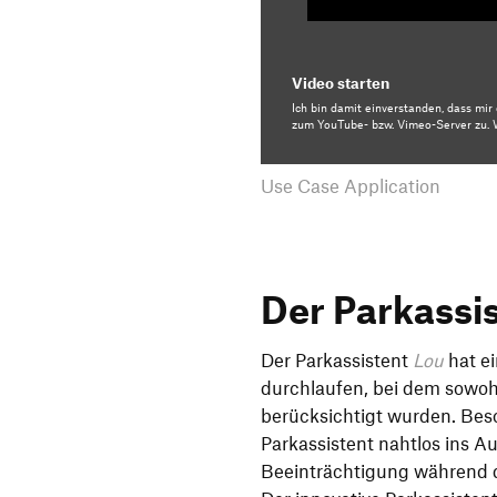
Video starten
Ich bin damit einverstanden, dass mi
zum YouTube- bzw. Vimeo-Server zu. W
Use Case Application
Der Parkassi
Der Parkassistent
Lou
hat e
durchlaufen, bei dem sowohl
berücksichtigt wurden. Bes
Parkassistent nahtlos ins Aut
Beeinträchtigung während 