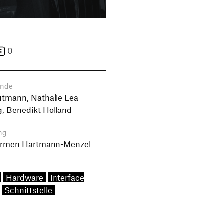
0
ende
tmann, Nathalie Lea
g, Benedikt Holland
ng
Carmen Hartmann-Menzel
Hardware
Interface
Schnittstelle