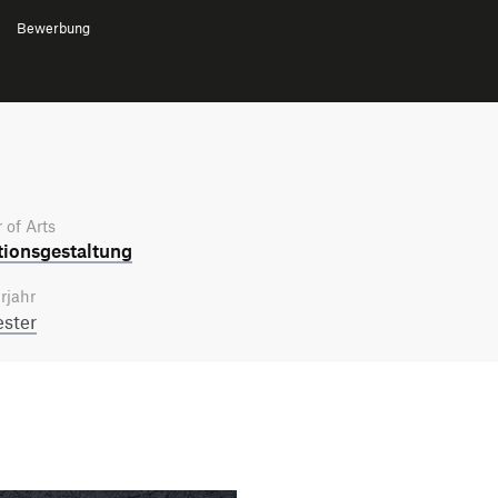
Bewerbung
 of Arts
tions­gestaltung
rjahr
ster