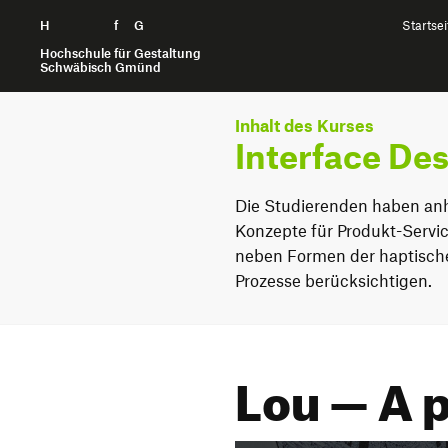
H
Zum Seiteninhalt springen
f
G
Startsei
Hochschule für Gestaltung
Schwäbisch Gmünd
Inhalt des Kurses
Interface Des
Die Studierenden haben an
Konzepte für Produkt-Servi
neben Formen der haptische
Prozesse berücksichtigen.
Lou — A p