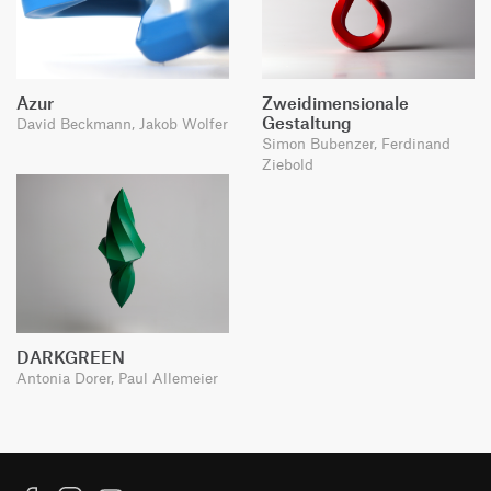
Azur
Zweidimensionale
Gestaltung
David Beckmann, Jakob Wolfer
Simon Bubenzer, Ferdinand
Ziebold
DARKGREEN
Antonia Dorer, Paul Allemeier