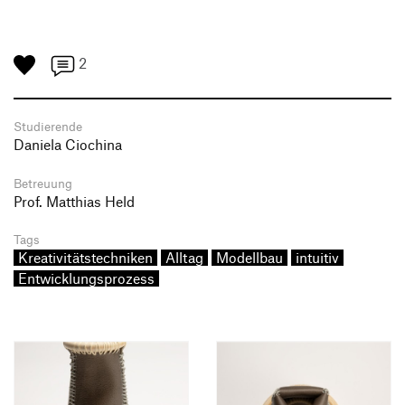
2
Studierende
Daniela Ciochina
Betreuung
Prof. Matthias Held
Tags
Kreativitätstechniken
Alltag
Modellbau
intuitiv
Entwicklungsprozess