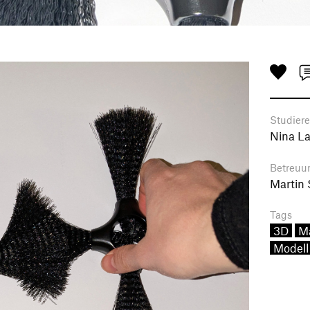
Studier
Nina La
Betreuu
Martin
Tags
3D
Ma
Modell