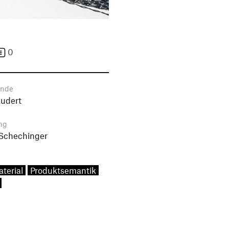
0
ende
udert
ng
 Schechinger
terial
Produktsemantik