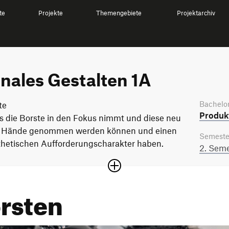
te
Projekte
Themengebiete
Projektarchiv
nales Gestalten 1A
Bachelor
te
Produkt
as die Borste in den Fokus nimmt und diese neu
 die Hände genommen werden können und einen
Semeste
sthetischen Aufforderungscharakter haben.
2. Seme
rsten