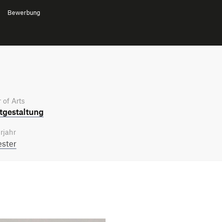
Bewerbung
 of Arts
­gestaltung
rjahr
ster