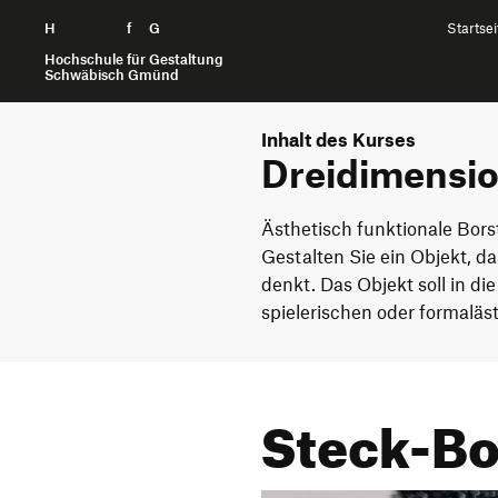
H
Zum Seiteninhalt springen
f
G
Startsei
Hochschule für Gestaltung
Schwäbisch Gmünd
Inhalt des Kurses
Dreidimensio
Ästhetisch funktionale Bors
Gestalten Sie ein Objekt, d
denkt. Das Objekt soll in
spielerischen oder formalä
Steck-Bo