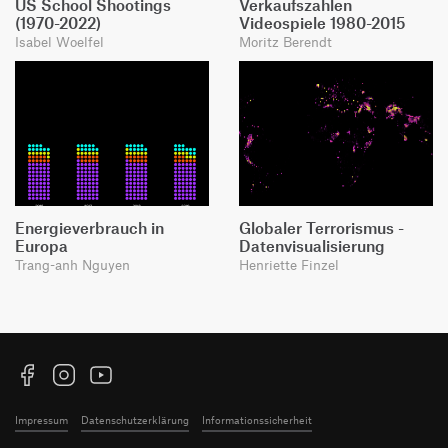
US School Shootings
Verkaufszahlen
(1970-2022)
Videospiele 1980-2015
Isabel Woelfel
Moritz Berendt
Energieverbrauch in
Globaler Terrorismus -
Europa
Datenvisualisierung
Trang-anh Nguyen
Henriette Finzel
Facebook
Instagram
YouTube
Impressum
Datenschutzerklärung
Informationssicherheit