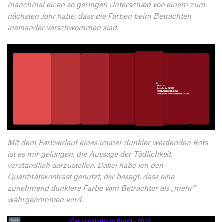
manchmal einen so geringen Unterschied von einem zum
nächsten Jahr hatte, dass die Farben beim Betrachten
ineinander verschwommen sind.
Mit dem Farbverlauf eines immer dunkler werdenden Rots
ist es mir gelungen, die Aussage der Tödlichkeit
verständlich darzustellen. Dabei habe ich den
Quantitätskontrast genutzt, der besagt, dass eine
zunehmend dunklere Farbe vom Betrachter als „mehr“
wahrgenommen wird.