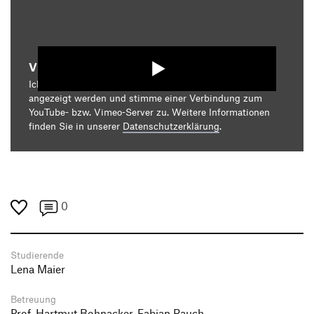
Video starten
Ich bin damit einverstanden, dass mir die Medieninhalte
angezeigt werden und stimme einer Verbindung zum
YouTube- bzw. Vimeo-Server zu. Weitere Informationen
finden Sie in unserer
Datenschutzerklärung
.
0
Studierende
Lena Maier
Betreuung
Prof. Hartmut Bohnacker, Fabian Rauch