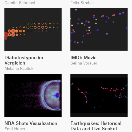
Carolin Schröpel
Felix Strobel
Diabetestypen im
IMDb Movie
Vergleich
Selina Vorauer
Melanie Paulick
NBA Shots Visualization
Earthquakes: Historical
Data and Live Socket
Emil Huber