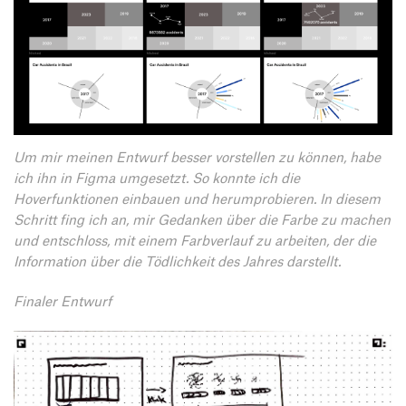
Um mir meinen Entwurf besser vorstellen zu können, habe
ich ihn in Figma umgesetzt. So konnte ich die
Hoverfunktionen einbauen und herumprobieren. In diesem
Schritt fing ich an, mir Gedanken über die Farbe zu machen
und entschloss, mit einem Farbverlauf zu arbeiten, der die
Information über die Tödlichkeit des Jahres darstellt.
Finaler Entwurf