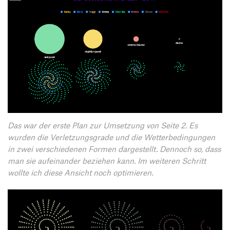
Das war der erste Plan zur Umsetzung von Seite 2. Es
wurden die Verletzungsgrade und die Wetterbedingungen
in zwei verschiedenen Formen dargestellt. Dennoch so, dass
man sie aufeinander beziehen kann. Im weiteren Schritt
wollte ich diese Ansicht noch optimieren.