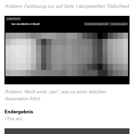
Problem: Farbbezug zur auf Seite 1 dargestellten Tödlichkeit
Problem: Weiß wirkt „leer“, was zu einer falschen
Assoziation führt.
Endergebnis
(Ton an)