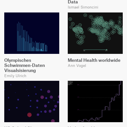
Data
Ismael Simoncini
Olympisches
Mental Health worldwide
Schwimmen-Daten
Ann Vogel
Visualsisierung
Emily Ulrich