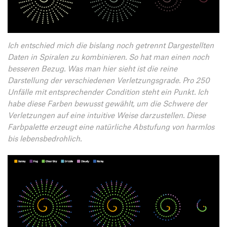
Ich entschied mich die bislang noch getrennt Dargestellten
Daten in Spiralen zu kombinieren. So hat man einen noch
besseren Bezug. Was man hier sieht ist die reine
Darstellung der verschiedenen Verletzungsgrade. Pro 250
Unfälle mit entsprechender Condition steht ein Punkt. Ich
habe diese Farben bewusst gewählt, um die Schwere der
Verletzungen auf eine intuitive Weise darzustellen. Diese
Farbpalette erzeugt eine natürliche Abstufung von harmlos
bis lebensbedrohlich.