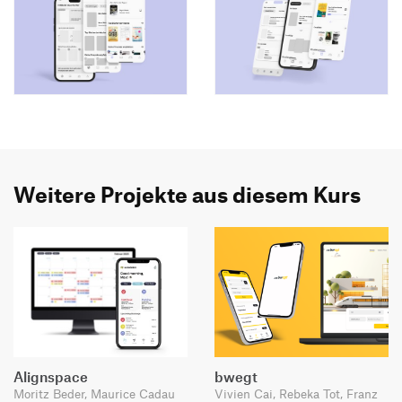
Weitere Projekte aus diesem Kurs
Alignspace
bwegt
Moritz Beder, Maurice Cadau
Vivien Cai, Rebeka Tot, Franz