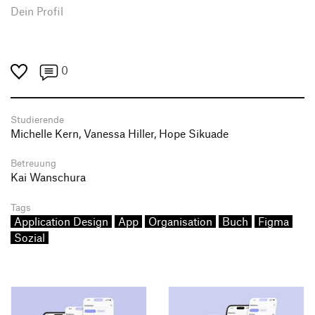
Dein Profil
0
Studierende
Michelle Kern, Vanessa Hiller, Hope Sikuade
Betreuung
Kai Wanschura
Tags
Application Design
App
Organisation
Buch
Figma
Sozial