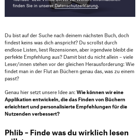
Produktgestaltung B.A.
Transfer und Kooperation
finden Sie in unserer
Datenschutzerklärung
.
Strategische Gestaltung M.A.
Du bist auf der Suche nach deinem nächsten Buch, doch
findest keins was dich anspricht? Du scrollst durch
endlose Listen, liest Rezensionen, aber irgendwie bleibt die
perfekte Empfehlung aus? Damit bist du nicht allein – viele
Leser/innen stehen vor der gleichen Herausforderung: Wie
findet man in der Flut an Büchern genau das, was zu einem
passt?
Genau hier setzt unsere Idee an:
Wie können wir eine
Applikation entwickeln, die das Finden von Büchern
erleichtert und personalisierte Empfehlungen für die
Nutzenden verbessert?
Phlib – Finde was du wirklich lesen