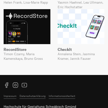
Helen Frank, Lisa-Marie Rapp
Yasmin Haehnel, Lea Ullmann,
Eric Hochstatter
RecordStore
CheckIt
Timon Czarny, Maria
Annalena Stein, Jasmina
Kamenskaya, Bruno Gross
Kramer, Jannik Fauser
Facebook
Instagram
YouTube
Impressum
Datenschutzerklärung
Informationssicherheit
Hochschule für Gestaltung Schwäbisch Gmünd