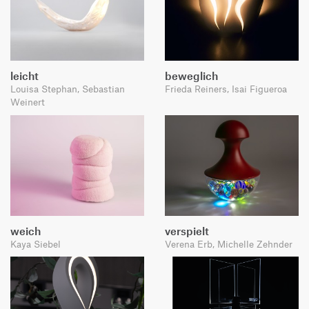
leicht
beweglich
Louisa Stephan, Sebastian
Frieda Reiners, Isai Figueroa
Weinert
weich
verspielt
Kaya Siebel
Verena Erb, Michelle Zehnder