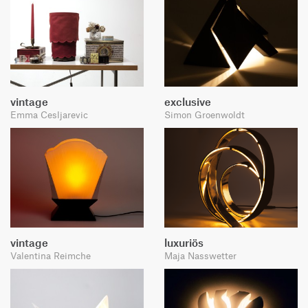
vintage
exclusive
Emma Cesljarevic
Simon Groenwoldt
vintage
luxuriös
Valentina Reimche
Maja Nasswetter