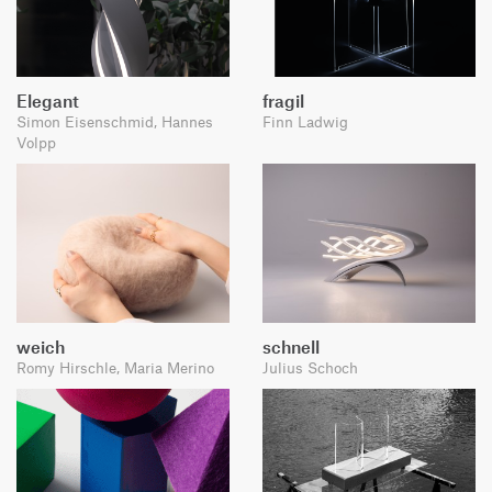
Elegant
fragil
Simon Eisenschmid, Hannes
Finn Ladwig
Volpp
weich
schnell
Romy Hirschle, Maria Merino
Julius Schoch