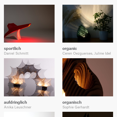
sportlich
organic
Daniel Schmitt
Ceren Oezguerses, Juline Idel
aufdringlich
organisch
Anika Leuschner
Sophie Gerhardt