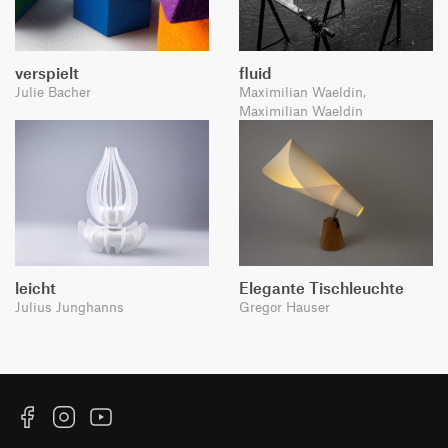
verspielt
fluid
Julie Bacher
Maximilian Waeldin,
Maximilian Waeldin
leicht
Elegante Tischleuchte
Julius Junghanns
Gregor Hauser
Facebook
Instagram
YouTube