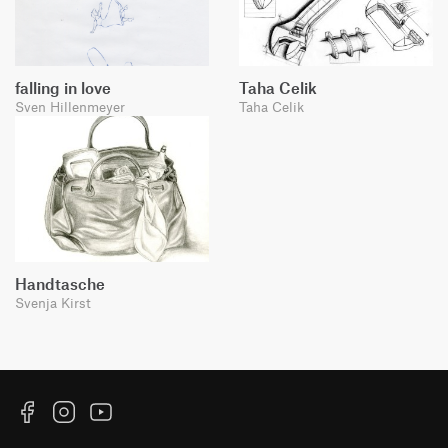
falling in love
Taha Celik
Sven Hillenmeyer
Taha Celik
Handtasche
Svenja Kirst
Facebook
Instagram
YouTube