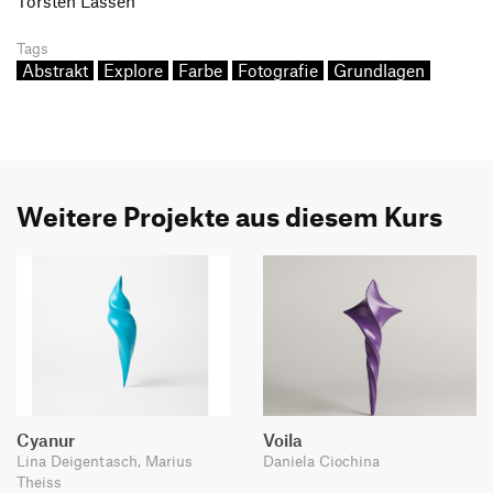
Torsten Lassen
Tags
Abstrakt
Explore
Farbe
Fotografie
Grundlagen
Weitere Projekte aus diesem Kurs
Cyanur
Voila
Lina Deigentasch, Marius
Daniela Ciochina
Theiss