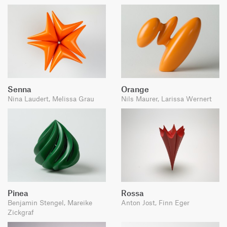
Senna
Orange
Nina Laudert, Melissa Grau
Nils Maurer, Larissa Wernert
Pinea
Rossa
Benjamin Stengel, Mareike
Anton Jost, Finn Eger
Zickgraf