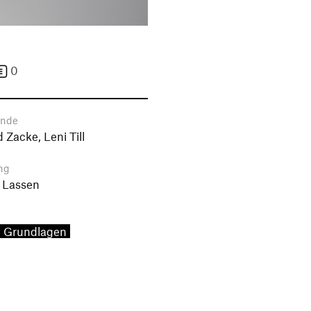
0
ende
 Zacke, Leni Till
ng
 Lassen
Grundlagen