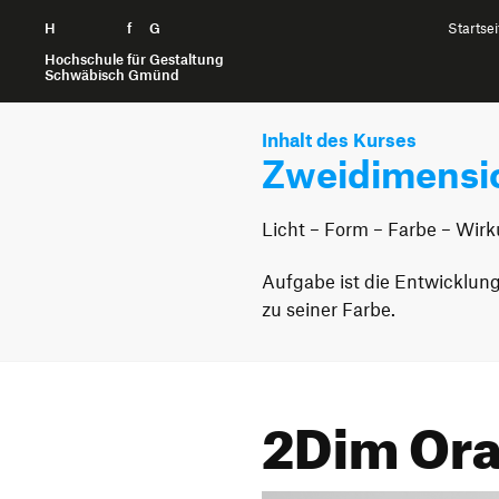
H
Zum Seiteninhalt springen
f
G
Startsei
Hochschule für Gestaltung
Schwäbisch Gmünd
Inhalt des Kurses
Zweidimensio
Licht – Form – Farbe – Wir
Aufgabe ist die Entwicklung
zu seiner Farbe.
2Dim Or