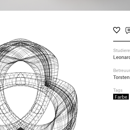
Studier
Leonard
Betreuu
Torsten
Tags
Farbe