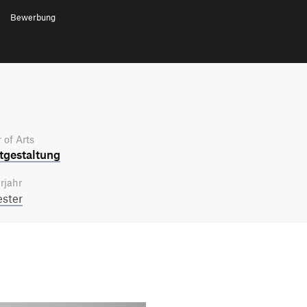
Bewerbung
 of Arts
­gestaltung
rjahr
ster