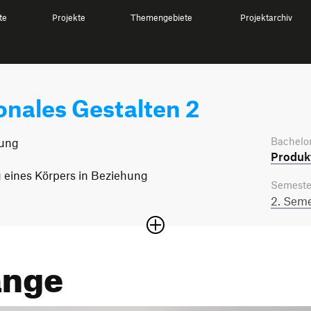
te
Projekte
Themengebiete
Projektarchiv
nales Gestalten 2
Bachelor
kung
Produkt
 eines Körpers in Beziehung
Semeste
2. Seme
ange