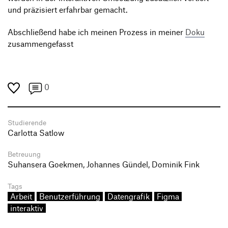
und präzisiert erfahrbar gemacht.
Abschließend habe ich meinen Prozess in meiner
Doku
zusammengefasst
0
Studierende
Carlotta Satlow
Betreuung
Suhansera Goekmen, Johannes Gündel, Dominik Fink
Tags
Arbeit
Benutzerführung
Datengrafik
Figma
interaktiv