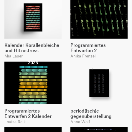
Kalender Korallenbleiche
Programmiertes
und Hitzestress
Entwerfen 2
Mia Lauer
Anika Frenzel
Programmiertes
period(isch)e
Entwerfen 2 Kalender
gegenüberstellung
Louisa Reik
Anna Wolf