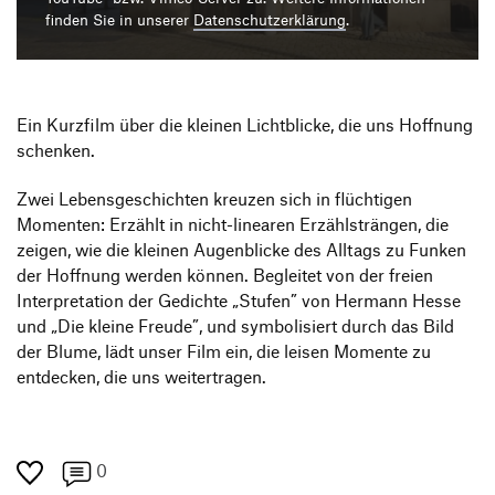
Produktgestaltung B.A.
Transfer und Kooperation
finden Sie in unserer
Datenschutzerklärung
.
Strategische Gestaltung M.A.
Ein Kurzfilm über die kleinen Lichtblicke, die uns Hoffnung
schenken.
Zwei Lebensgeschichten kreuzen sich in flüchtigen
Momenten: Erzählt in nicht-linearen Erzählsträngen, die
zeigen, wie die kleinen Augenblicke des Alltags zu Funken
der Hoffnung werden können. Begleitet von der freien
Interpretation der Gedichte „Stufen” von Hermann Hesse
und „Die kleine Freude”, und symbolisiert durch das Bild
der Blume, lädt unser Film ein, die leisen Momente zu
entdecken, die uns weitertragen.
0