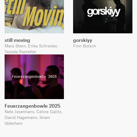
still moving
gorskiyy
Mara Stern, Erika Schreider,
Finn Botsch
Yazede Rastetter
Feuerzangenbowle 2025
Nele Josenhans, Celine Galitz,
David Hagemann, Ikram
Idderhem