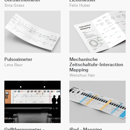
Sina Grass
Felix Huber
Pulsoximeter
Mechanische
Zeitschaltuhr-Interaction
Lena Baur
Mapping
Wenzhuo Han
Grillthermometer –
iPod - Mapping