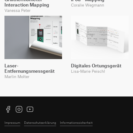
Interaction Mapping
Coralie Wegmann
Vanessa Peter
Laser-
Digitales Ortungsgerät
Entfernungsmessgerät
Lisa-Marie Peischl
Marlin Molter
Facebook
Instagram
YouTube
Impressum
Datenschutzerklärung
Informationssicherheit