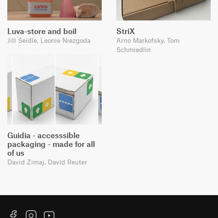
Luva-store and boil
StriX
Jill Seidle, Leonie Niezgoda
Arno Markofsky, Tom
Schmiedlin
Guidia - accesssible
packaging - made for all
of us
David Zimaj, David Reuter
Facebook
Instagram
YouTube