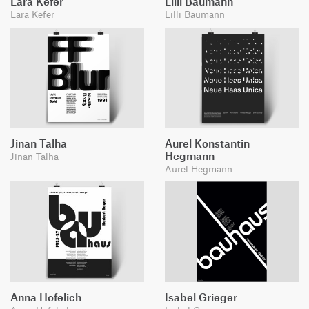
Lara Kefer
Lilli Baumann
Lara Kefer
Lilli Baumann
Jinan Talha
Aurel Konstantin
Hegmann
Jinan Talha
Aurel Hegmann
Anna Hofelich
Isabel Grieger