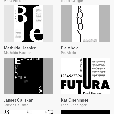
Anna Hofelich
Isabel Grieger
Mathilda Hassler
Pia Abele
Mathilda Hassler
Pia Abele
Janset Caliskan
Kat Grieninger
Janset Caliskan
Leon Grieninger